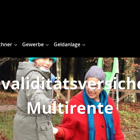
chner
Gewerbe
Geldanlage
validitätsversiche
Multirente