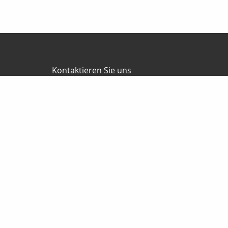
Kontaktieren Sie uns
Vertax Jürgen Senft Versicherungsmakler
Jürgen Senft
Breslauer Str. 30
64579 Gernsheim
06258 5599130
0170 6776029
06258 5599133
info@vertax.de
www.vertax.de
Nachricht schreiben