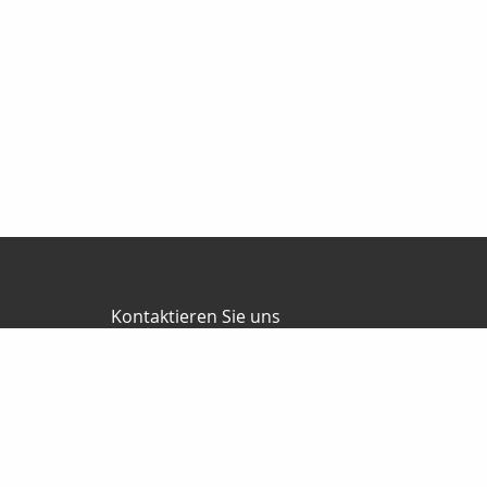
Kontaktieren Sie uns
Vertax Jürgen Senft Versicherungsmakler
Jürgen Senft
Breslauer Str. 30
64579 Gernsheim
06258 5599130
0170 6776029